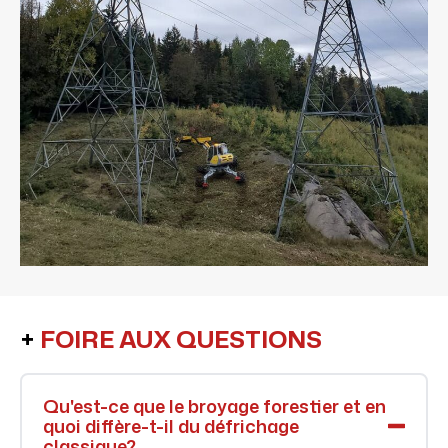
+
FOIRE AUX QUESTIONS
Qu'est-ce que le broyage forestier et en
quoi diffère-t-il du défrichage
classique?